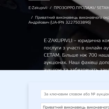
E-Zakupivli
ПРОЗОРРО.ПРОДАЖІ/ SETAM
Приватний виконавець виконавчого окр
Андрійович (UA-IPN 3227503896)
E-ZAKUPIVLI – юридична ком
послуги з участі в онлайн
СЕТАМ. Більше ніж 700 наши
аукціонах. Наші фахівці д
аукціоні та забезпечать зак
Приватний виконавець виконавчого округу Закарпатської області Ярошевський Дмитро Андрійови