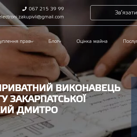
067 215 39 99
Зв’язати
electroni.zakupivli@gmail.com
туплення прав
Блог
Оцінка майна
Послу
 ПРИВАТНИЙ ВИКОНАВЕЦЬ
У ЗАКАРПАТСЬКОЇ
КИЙ ДМИТРО