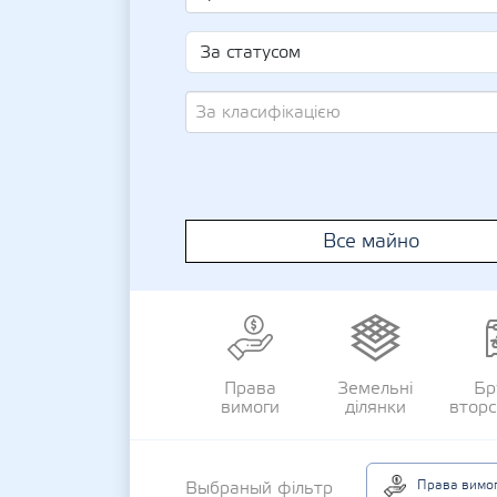
За класифікацією
Все майно
Права
Земельні
Бр
вимоги
ділянки
втор
Права вимо
Выбраный фільтр