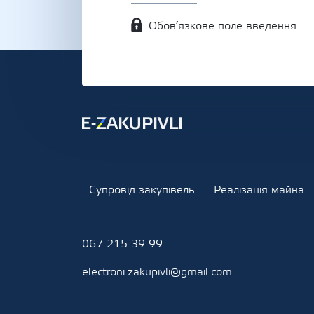
Обов’язкове поле введення
Супровід закупівель
Реалізація майна
067 215 39 99
electroni.zakupivli@gmail.com