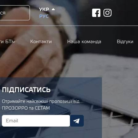
УКР
ся
facebook
instagram
РУС
ги БТІ
Контакти
Наша команда
Відгуки
ПІДПИСАТИСЬ
Отримайте найсвіжіші пропозиції від
ПРОЗОРРО та СЕТАМ