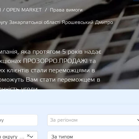
 / OPEN MARKET
Права вимоги
угу Закарпатської області Ярошевський Дмитро
панія, яка протягом 5 років надає
 аукціонах ПРОЗОРРО.ПРОДАЖІ та
х клієнтів стали переможцями в
опоможуть Вам стати переможцем в
онність угоди.
За регіоном
×
ч (UA-IPN 3227503896)