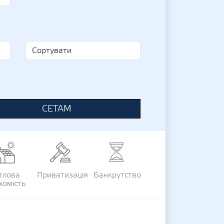
СЕТАМ
тлова
Приватизація
Банкрутство
хомість