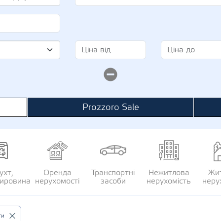
Prozzoro Sale
ухт,
Оренда
Транспортні
Нежитлова
Жи
сировина
нерухомості
засоби
нерухомість
неру
ги