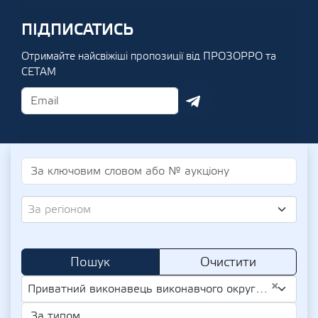
ПІДПИСАТИСЬ
Отримайте найсвіжіші пропозиції від ПРОЗОРРО та
СЕТАМ
За регіоном
Пошук
Очистити
×
Приватний виконавець виконавчого округу Закарпатської області Ярошевський Дмитро Андрійович (UA-IPN 3227503896)