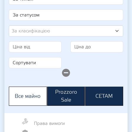
За класифікацією
Prozzoro
СЕТАМ
Все майно
Sale
Права вимоги