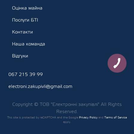
Оцінка майна
Послуги БТІ
Контакти
Наша команда
Відгуки
067 215 39 99
electroni.zakupivli@gmail.com
Copyright © ТОВ "Електронні закупівлі" All Rights
Reserved.
This site is protected by reCAPTCHA and the Google
Privacy Policy
and
Terms of Service
apply.