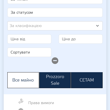
За класифікацією
Prozzoro
СЕТАМ
Все майно
Sale
Права вимоги