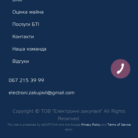
Оцінка майна
Послуги БТІ
Контакти
Наша команда
Відгуки
067 215 39 99
electroni.zakupivli@gmail.com
Copyright © ТОВ "Електронні закупівлі" All Rights
Reserved.
This site is protected by reCAPTCHA and the Google
Privacy Policy
and
Terms of Service
apply.