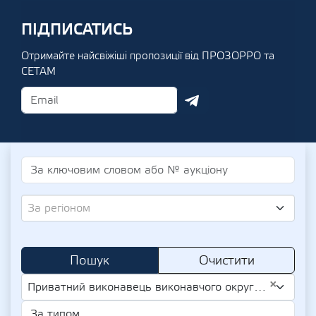
ПІДПИСАТИСЬ
Отримайте найсвіжіші пропозиції від ПРОЗОРРО та
СЕТАМ
За регіоном
Пошук
Очистити
×
Приватний виконавець виконавчого округу Закарпатської області Ярошевський Дмитро Андрійович (UA-IPN 3227503896)