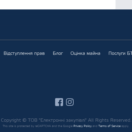
Відступлення прав
Блог
Оцінка майна
Послуги БТ
facebook
instagram
Copyright © ТОВ "Електронні закупівлі" All Rights Reserved.
This site is protected by reCAPTCHA and the Google
Privacy Policy
and
Terms of Service
apply.