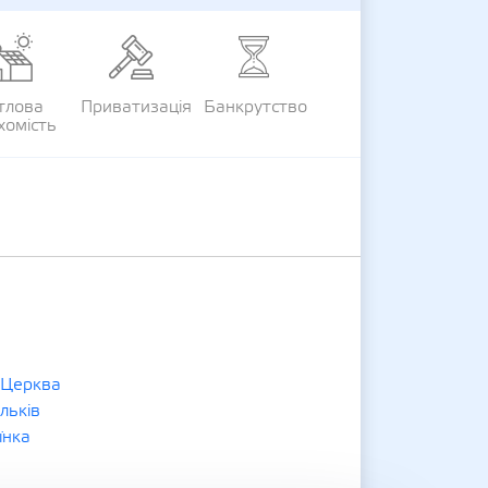
тлова
Приватизація
Банкрутство
хомість
 Церква
льків
їнка