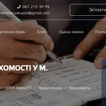
067 215 39 99
Зв’язати
electroni.zakupivli@gmail.com
туплення прав
Блог
Оцінка майна
Послу
ОМОСТІ У М.
 / OPEN MARKET
Приватизація
Нерухомість