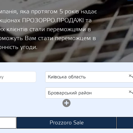
панія, яка протягом 5 років надає
 аукціонах ПРОЗОРРО.ПРОДАЖІ та
х клієнтів стали переможцями в
опоможуть Вам стати переможцем в
онність угоди.
×
Київська область
×
Броварський район
Prozzoro Sale