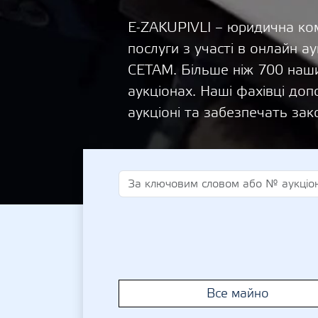
E-ZAKUPIVLI – юридична ком
послуги з участі в онлайн
СЕТАМ. Більше ніж 700 наши
аукціонах. Наші фахівці д
аукціоні та забезпечать зак
Все майно