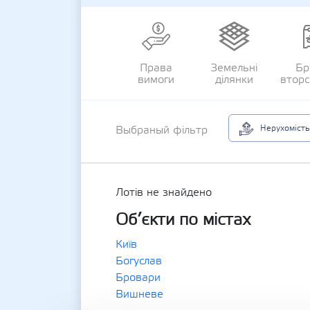
Права
Земельні
Бр
вимоги
ділянки
втор
Нерухомість
Выбраный фільтр
Лотів не знайдено
Об’єкти по містах
Київ
Богуслав
Бровари
Вишневе