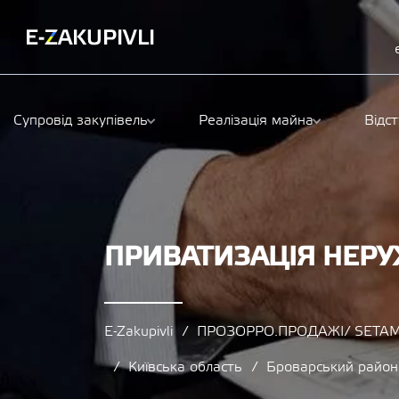
Супровід закупівель
Реалізація майна
Відс
ПРИВАТИЗАЦІЯ НЕРУХ
E-Zakupivli
ПРОЗОРРО.ПРОДАЖІ/ SETAM
Київська область
Броварський район