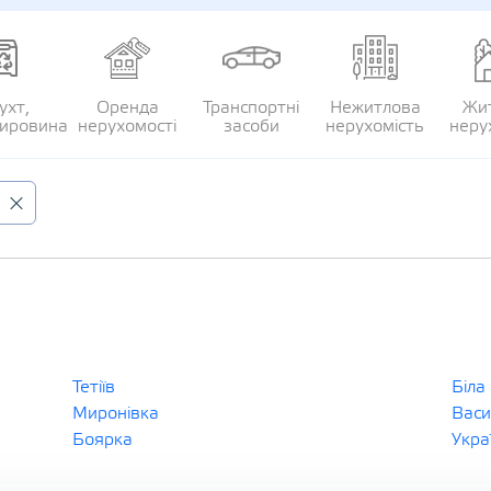
ухт,
Оренда
Транспортні
Нежитлова
Жи
сировина
нерухомості
засоби
нерухомість
неру
Тетіїв
Біла
Миронівка
Васи
Боярка
Укра