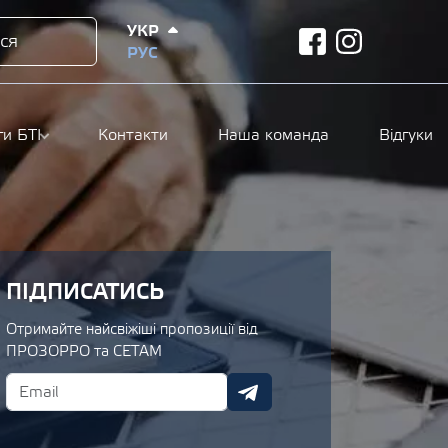
УКР
ся
facebook
instagram
РУС
ги БТІ
Контакти
Наша команда
Відгуки
ПІДПИСАТИСЬ
Отримайте найсвіжіші пропозиції від
ПРОЗОРРО та СЕТАМ