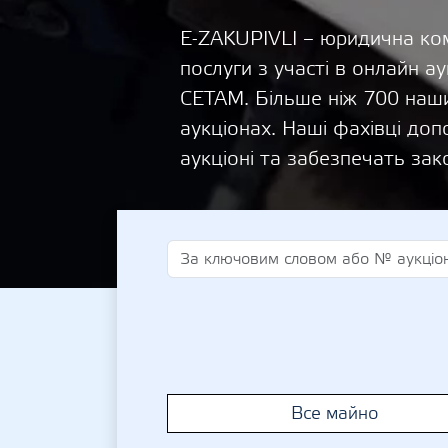
E-ZAKUPIVLI – юридична ком
послуги з участі в онлайн
СЕТАМ. Більше ніж 700 наши
аукціонах. Наші фахівці д
аукціоні та забезпечать зак
Все майно