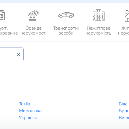
ухт,
Оренда
Транспортні
Нежитлова
Жи
сировина
нерухомості
засоби
нерухомість
неру
Тетіїв
Біла
Миронівка
Бро
Українка
Виш