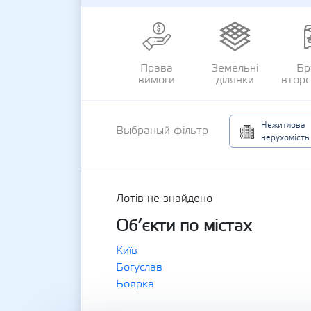
Права
Земельні
Бр
вимоги
ділянки
втор
Нежитлова
Выбраный фільтр
нерухомість
Лотів не знайдено
Об’єкти по містах
Київ
Богуслав
Боярка