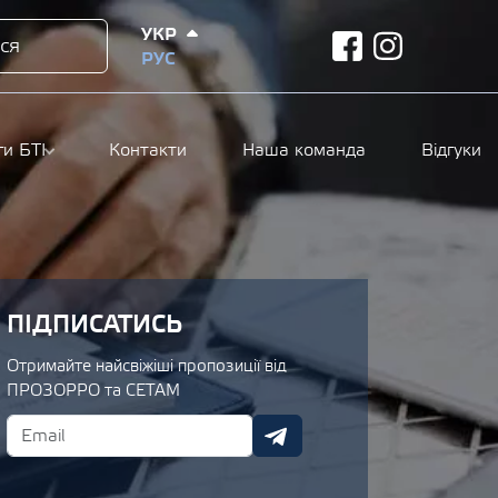
УКР
ся
facebook
instagram
РУС
ги БТІ
Контакти
Наша команда
Відгуки
ПІДПИСАТИСЬ
Отримайте найсвіжіші пропозиції від
ПРОЗОРРО та СЕТАМ