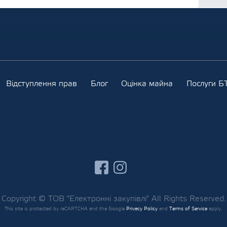
Відступлення прав
Блог
Оцінка майна
Послуги БТ
facebook
instagram
Copyright © ТОВ "Електронні закупівлі" All Rights Reserved.
This site is protected by reCAPTCHA and the Google
Privacy Policy
and
Terms of Service
apply.