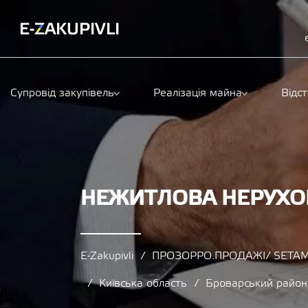
Супровід закупівель
Реалізація майна
Відс
НЕЖИТЛОВА НЕРУХОМ
E-Zakupivli
ПРОЗОРРО.ПРОДАЖІ/ SETAM
Київська область
Броварський район