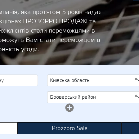
панія, яка протягом 5 років надає
 аукціонах ПРОЗОРРО.ПРОДАЖІ та
х клієнтів стали переможцями в
опоможуть Вам стати переможцем в
онність угоди.
×
Київська область
×
Броварський район
Prozzoro Sale