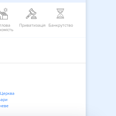
тлова
Приватизація
Банкрутство
хомість
 Церква
вари
неве