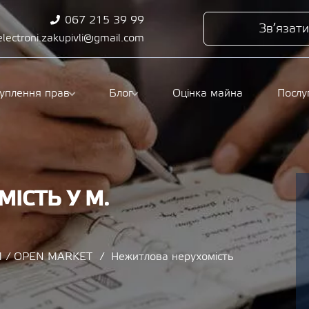
067 215 39 99
Зв’язати
electroni.zakupivli@gmail.com
туплення прав
Блог
Оцінка майна
Послу
ІСТЬ У М.
 / OPEN MARKET
Нежитлова нерухомість