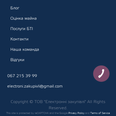
Блог
Оцінка майна
Послуги БТІ
Контакти
Наша команда
Відгуки
КНОПКА
067 215 39 99
ЗВ'ЯЗКУ
electroni.zakupivli@gmail.com
Copyright © ТОВ "Електронні закупівлі" All Rights
Reserved.
This site is protected by reCAPTCHA and the Google
Privacy Policy
and
Terms of Service