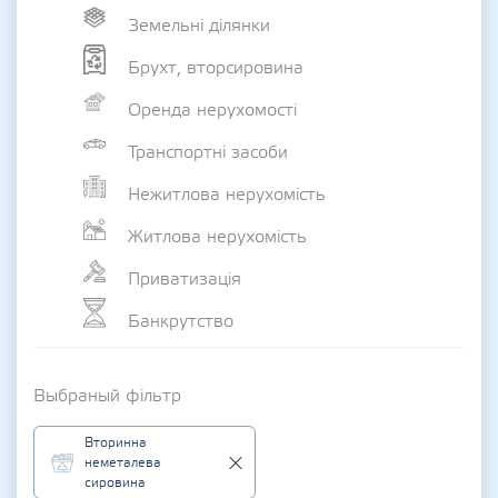
Земельні ділянки
Брухт, вторсировина
Оренда нерухомості
Транспортні засоби
Нежитлова нерухомість
Житлова нерухомість
Приватизація
Банкрутство
Выбраный фільтр
Вторинна
неметалева
сировина